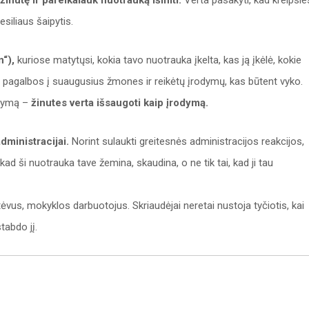
inutę ir pareikalauk nuotrauką išimti.
Verta pasakyti, kad kreipsie
siliaus šaipytis.
“),
kuriose matytųsi, kokia tavo nuotrauka įkelta, kas ją įkėlė, kokie
isi pagalbos į suaugusius žmones ir reikėtų įrodymų, kas būtent vyko.
akymą –
žinutes verta išsaugoti kaip įrodymą.
dministracijai.
Norint sulaukti greitesnės administracijos reakcijos,
ad ši nuotrauka tave žemina, skaudina, o ne tik tai, kad ji tau
ėvus, mokyklos darbuotojus. Skriaudėjai neretai nustoja tyčiotis, kai
tabdo jį.