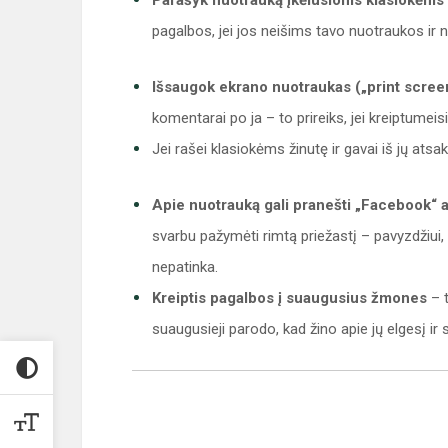
Parašyk nuotrauką įkėlusioms klasiokėms ž
pagalbos, jei jos neišims tavo nuotraukos ir ne
Išsaugok ekrano nuotraukas („print screen
komentarai po ja – to prireiks, jei kreiptume
Jei rašei klasiokėms žinutę ir gavai iš jų ats
Apie nuotrauką gali pranešti „Facebook“ a
svarbu pažymėti rimtą priežastį – pavyzdžiui, k
nepatinka.
Kreiptis pagalbos į suaugusius žmones
– t
suaugusieji parodo, kad žino apie jų elgesį ir s