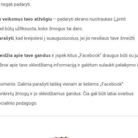
 negali padaryti.
 veiksmus tavo atžvilgiu
– padaryti ekrano nuotraukas („print
kad būtų užfiksuota, koks žmogus tai daro.
rašyti
, kad kreipsiesi į suaugusiuosius, jei jis nesiliaus tave šmeižti.
leidžia apie tave gandus
ir įspėk kitus „Facebook“ draugus būti su j
nai apie tave skleidžiamą informaciją ir galėtum sulaukti palaikymo 
smenis. Galima parašyti laišką vienam ar keliems „Facebook“
kretų žmogų ir jo skleidžiamus gandus. Čia gali būti labai svarbus
cialinio pedagogo.