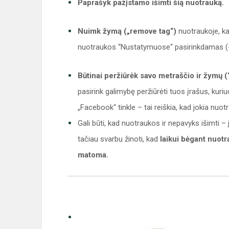
Paprašyk pažįstamo išimti šią nuotrauką.
Nuimk žymą („remove tag“)
nuotraukoje, ka
nuotraukos “Nustatymuose“ pasirinkdamas (-a
Būtinai peržiūrėk savo metraščio ir žymų 
pasirink galimybę peržiūrėti tuos įrašus, ku
„Facebook“ tinkle – tai reiškia, kad jokia nuo
Gali būti, kad nuotraukos ir nepavyks išimti – je
tačiau svarbu žinoti, kad
laikui bėgant nuotr
matoma.