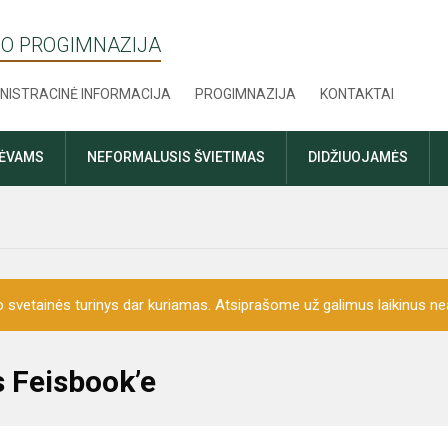
O PROGIMNAZIJA
NISTRACINĖ INFORMACIJA
PROGIMNAZIJA
KONTAKTAI
TĖVAMS
NEFORMALUSIS ŠVIETIMAS
DIDŽIUOJAMĖS
o svetainės turinys dar kuriamas. Atsiprašome už galimus laikinus nea
s Feisbook’e