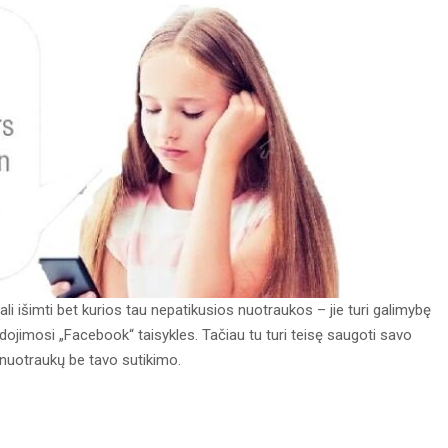
li išimti bet kurios tau nepatikusios nuotraukos – jie turi galimybę
udojimosi „Facebook“ taisykles. Tačiau tu turi teisę saugoti savo
 nuotraukų be tavo sutikimo.