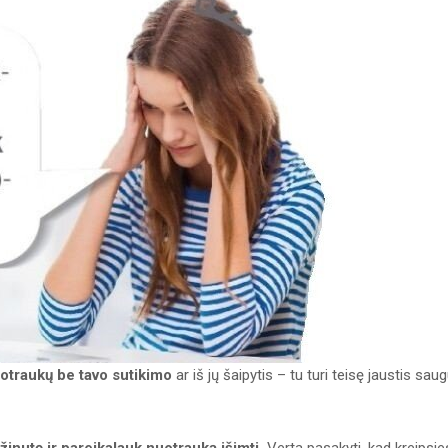
nuotraukų be tavo sutikimo
ar iš jų šaipytis – tu turi teisę jaustis sau