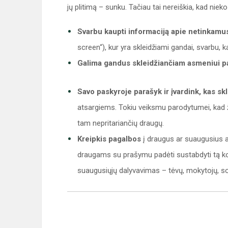
jų plitimą – sunku. Tačiau tai nereiškia, kad nieko
Svarbu kaupti informaciją apie netinkamus
screen“), kur yra skleidžiami gandai, svarbu, 
Galima gandus skleidžiančiam asmeniui pa
Savo paskyroje parašyk ir įvardink, kas sk
atsargiems. Tokiu veiksmu parodytumei, kad ži
tam nepritariančių draugų.
Kreipkis pagalbos
į draugus ar suaugusius a
draugams su prašymu padėti sustabdyti tą kon
suaugusiųjų dalyvavimas – tėvų, mokytojų, so