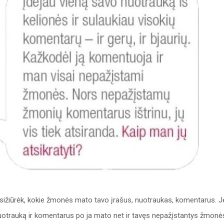
asižiūrėk, kokie žmonės mato tavo įrašus, nuotraukas, komentarus. J
o nuotrauką ir komentarus po ja mato net ir tavęs nepažįstantys žmonė