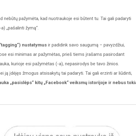
d nebūtų pažymėta, kad nuotraukoje esi būtent tu. Tai gali padaryti
) „pašalinti žymą“.
(“tagging“) nustatymus
ir padidink savo saugumą – pavyzdžiui,
riuose esi minimas ar pažymėtas, prieš tiems įrašams pasirodant
trauka, kurioje esi pažymėtas (-a), nepasirodys be tavo žinios.
i ją įdėjęs žmogus atsisakytų tai padaryti. Tai gali erzinti ar liūdinti,
auka „pasislėps“ kitų „Facebook“ veiksmų istorijoje ir nebus toki