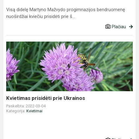
Visą didelę Martyno Mažvydo progimnazijos bendruomenę
nuoširdžiai kviečiu prisidėti prie š...
Plačiau
Kvietimas
prisidėti
prie
Ukrainos
Kvietimas prisidėti prie Ukrainos
Paskelbta: 2022-03-04
Kategorija:
Kvietimai