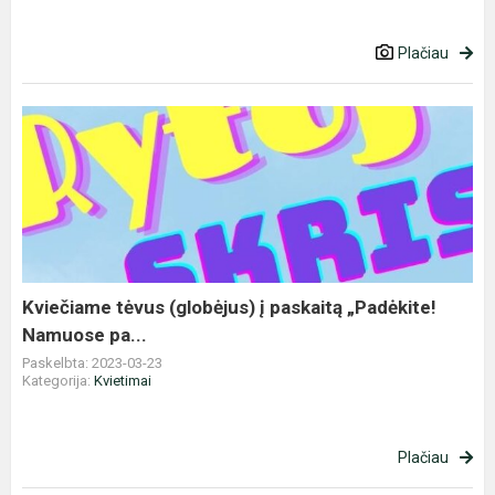
Plačiau
Kviečiame
tėvus
(globėjus)
į
paskaitą
„Padėkite!
Namuose
pa...
Kviečiame tėvus (globėjus) į paskaitą „Padėkite!
Namuose pa...
Paskelbta: 2023-03-23
Kategorija:
Kvietimai
Plačiau