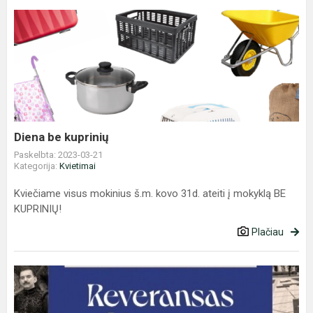
Diena
be
kuprinių
Diena be kuprinių
Paskelbta: 2023-03-21
Kategorija:
Kvietimai
Kviečiame visus mokinius š.m. kovo 31d. ateiti į mokyklą BE
KUPRINIŲ!
Plačiau
Reveransas
Lietuvos
Renesansui