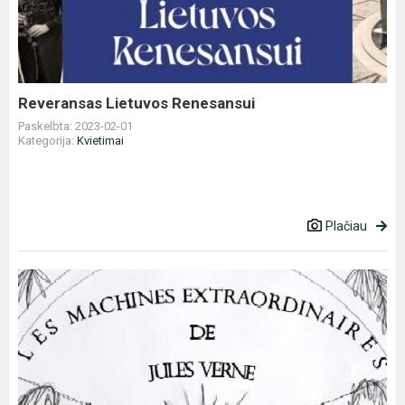
Reveransas Lietuvos Renesansui
Paskelbta: 2023-02-01
Kategorija:
Kvietimai
Plačiau
Konferencija
„Ypatingos
Žiulio
Verno
mašinos
ir