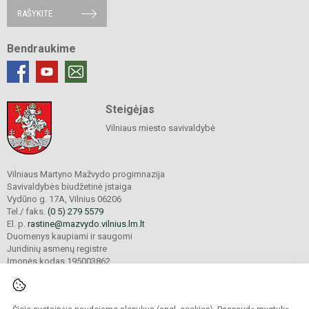
RAŠYKITE
Bendraukime
Steigėjas
Vilniaus miesto savivaldybė
Vilniaus Martyno Mažvydo progimnazija
Savivaldybės biudžetinė įstaiga
Vydūno g. 17A, Vilnius 06206
Tel./ faks.
(0 5) 279 5579
El. p.
rastine@mazvydo.vilnius.lm.lt
Duomenys kaupiami ir saugomi
Juridinių asmenų registre
Įmonės kodas 195003862