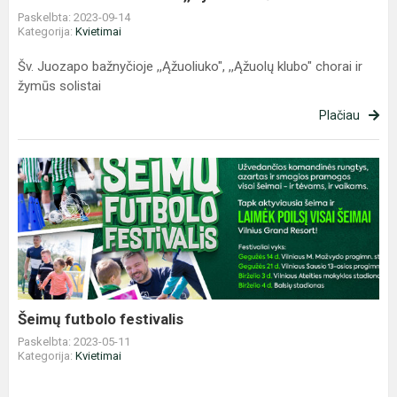
Paskelbta: 2023-09-14
Kategorija:
Kvietimai
Šv. Juozapo bažnyčioje ,,Ąžuoliuko", ,,Ąžuolų klubo" chorai ir
žymūs solistai
Plačiau
Šeimų
futbolo
festivalis
Šeimų futbolo festivalis
Paskelbta: 2023-05-11
Kategorija:
Kvietimai