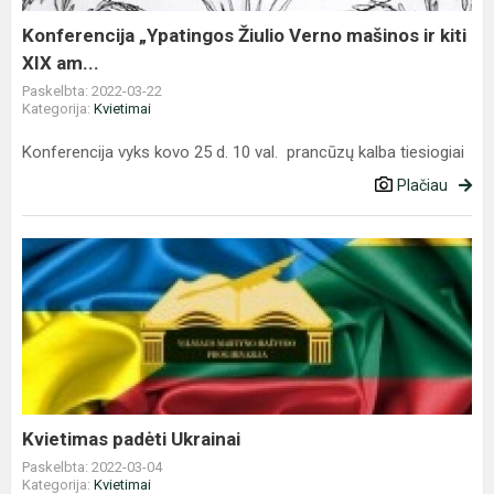
kiti
XIX
Konferencija „Ypatingos Žiulio Verno mašinos ir kiti
am...
XIX am...
Paskelbta: 2022-03-22
Kategorija:
Kvietimai
Konferencija vyks kovo 25 d. 10 val. prancūzų kalba tiesiogiai
Plačiau
Kvietimas
padėti
Ukrainai
Kvietimas padėti Ukrainai
Paskelbta: 2022-03-04
Kategorija:
Kvietimai