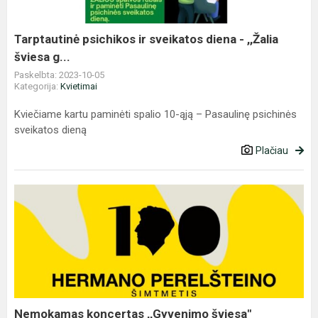
-
,,Žalia
šviesa
Tarptautinė psichikos ir sveikatos diena - ,,Žalia
g...
šviesa g...
Paskelbta: 2023-10-05
Kategorija:
Kvietimai
Kviečiame kartu paminėti spalio 10-ąją – Pasaulinę psichinės
sveikatos dieną
Plačiau
Nemokamas
koncertas
,,Gyvenimo
šviesa"
Nemokamas koncertas ,,Gyvenimo šviesa"