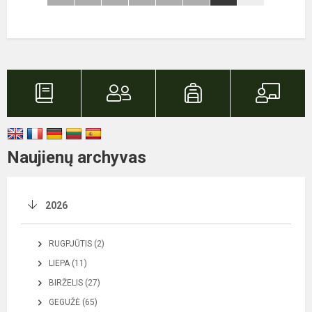
Naujienų archyvas
2026
RUGPJŪTIS (2)
LIEPA (11)
BIRŽELIS (27)
GEGUŽĖ (65)