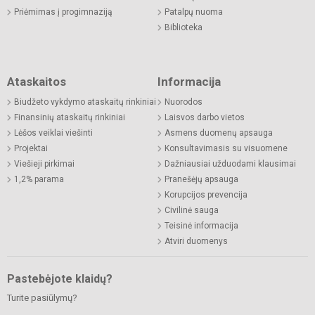
Priėmimas į progimnaziją
Patalpų nuoma
Biblioteka
Ataskaitos
Informacija
Biudžeto vykdymo ataskaitų rinkiniai
Nuorodos
Finansinių ataskaitų rinkiniai
Laisvos darbo vietos
Lėšos veiklai viešinti
Asmens duomenų apsauga
Projektai
Konsultavimasis su visuomene
Viešieji pirkimai
Dažniausiai užduodami klausimai
1,2% parama
Pranešėjų apsauga
Korupcijos prevencija
Civilinė sauga
Teisinė informacija
Atviri duomenys
Pastebėjote klaidų?
Turite pasiūlymų?