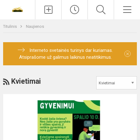
Paieška
Men
Titulinis
Naujienos
Interneto svetainės turinys dar kuriamas.
×
Atsiprašome už galimus laikinus neatitikimus.
RSS
Kvietimai
Tarptautinė
psichikos
ir
sveikatos
diena