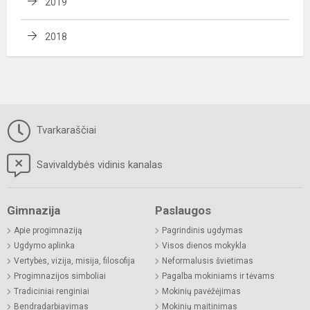
2019
2018
Tvarkaraščiai
Savivaldybės vidinis kanalas
Gimnazija
Paslaugos
Apie progimnaziją
Pagrindinis ugdymas
Ugdymo aplinka
Visos dienos mokykla
Vertybės, vizija, misija, filosofija
Neformalusis švietimas
Progimnazijos simboliai
Pagalba mokiniams ir tėvams
Tradiciniai renginiai
Mokinių pavėžėjimas
Bendradarbiavimas
Mokinių maitinimas