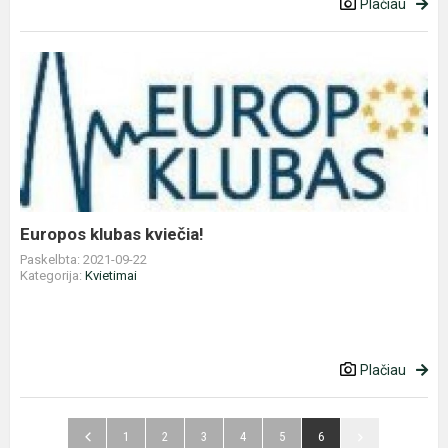
Plačiau
Europos
klubas
kviečia!
Europos klubas kviečia!
Paskelbta: 2021-09-22
Kategorija:
Kvietimai
Plačiau
1
2
3
4
5
6