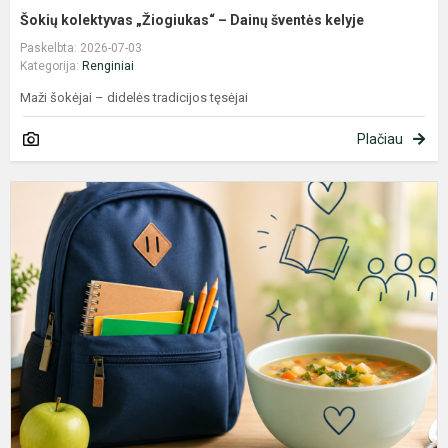
Šokių kolektyvas „Žiogiukas“ – Dainų šventės kelyje
Paskelbta: 2026-07-03
Kategorija:
Renginiai
Maži šokėjai – didelės tradicijos tęsėjai
Plačiau
S
P
M
2
2
M
M