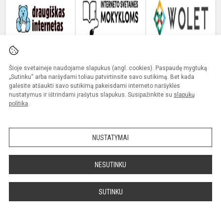
Šioje svetainėje naudojame slapukus (angl. cookies). Paspaudę mygtuką
„Sutinku“ arba naršydami toliau patvirtinsite savo sutikimą. Bet kada
galėsite atšaukti savo sutikimą pakeisdami interneto naršyklės
nustatymus ir ištrindami įrašytus slapukus. Susipažinkite su
slapukų
politika
.
Tvarkaraščiai
NUSTATYMAI
Savivaldybės vidinis kanalas
NESUTINKU
SUTINKU
Gimnazija
Paslaugos
Apie progimnaziją
Pagrindinis ugdymas
Ugdymo aplinka
Visos dienos mokykla