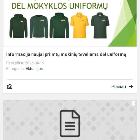
d
u
Informacija naujai priimtų mokinių tėveliams dėl uniformų
Paskelbta: 2026-06-19
Kategorija:
Aktualijos
Plačiau
P
e
-
p
į