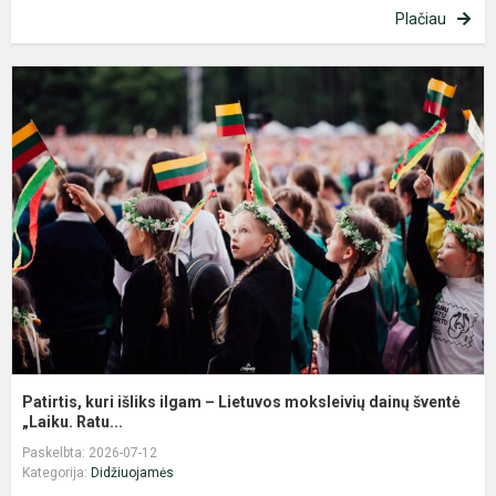
Plačiau
P
k
i
i
–
L
m
d
š
Patirtis, kuri išliks ilgam – Lietuvos moksleivių dainų šventė
„Laiku. Ratu...
Paskelbta: 2026-07-12
Kategorija:
Didžiuojamės