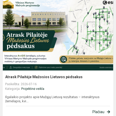
A
P
M
L
p
Atrask Pilaitėje Mažosios Lietuvos pėdsakus
Paskelbta: 2026-07-16
Kategorija:
Projektinė veikla
Ilgalaikio projekto apie Mažąją Lietuvą rezultatas – interaktyvus
žemėlapis, kvi...
Plačiau