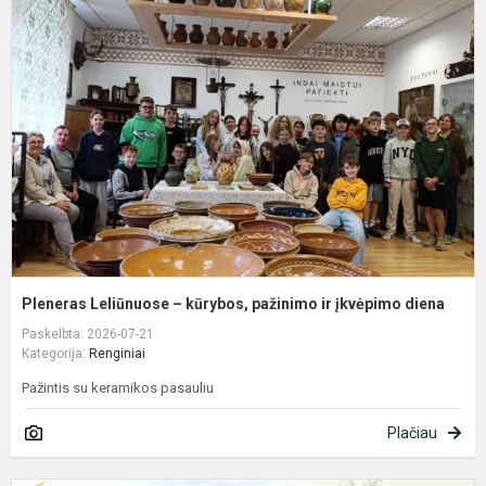
L
–
k
p
ir
į
d
Pleneras Leliūnuose – kūrybos, pažinimo ir įkvėpimo diena
Paskelbta: 2026-07-21
Kategorija:
Renginiai
Pažintis su keramikos pasauliu
Plačiau