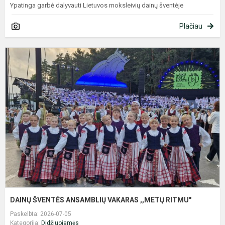
Ypatinga garbė dalyvauti Lietuvos moksleivių dainų šventėje
Plačiau
D
Š
A
V
,
R
DAINŲ ŠVENTĖS ANSAMBLIŲ VAKARAS ,,METŲ RITMU"
Paskelbta: 2026-07-05
Kategorija:
Didžiuojamės