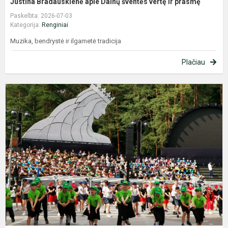
Justina Bradauskienė apie Dainų šventės vertę ir prasmę
Paskelbta: 2026-07-03
Kategorija:
Renginiai
Muzika, bendrystė ir ilgametė tradicija
Plačiau
Š
k
„
–
D
š
k