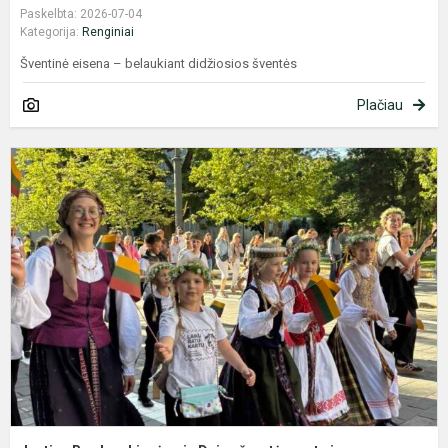
Paskelbta: 2026-07-04
Kategorija:
Renginiai
Šventinė eisena – belaukiant didžiosios šventės
Plačiau
J
B
a
D
š
v
ir
p