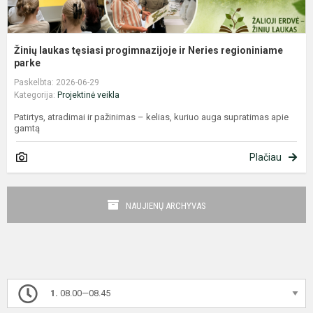
Žinių laukas tęsiasi progimnazijoje ir Neries regioniniame
parke
Paskelbta: 2026-06-29
Kategorija:
Projektinė veikla
Patirtys, atradimai ir pažinimas – kelias, kuriuo auga supratimas apie
gamtą
Plačiau
NAUJIENŲ ARCHYVAS
1.
08.00—08.45