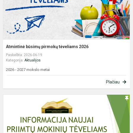
Atmintinė būsimų pirmokų tėveliams 2026
Paskelbta: 2026-06-19
Kategorija:
Aktualijos
2026 - 2027 mokslo metai
Plačiau
I
n
p
m
t