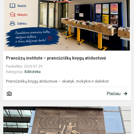
a
Prancūzų institute – prancūziškų knygų atiduotuvė
Paskelbta: 2026-07-29
Kategorija:
Biblioteka
Prancūziškų knygų atiduotuvė – skaityk, mokykis ir dalinkis!
Plačiau
L
2
oj
–