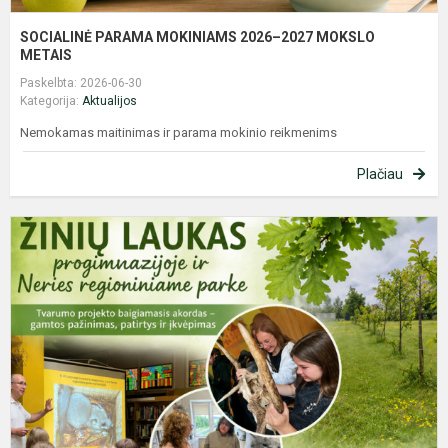
SOCIALINĖ PARAMA MOKINIAMS 2026–2027 MOKSLO
METAIS
Paskelbta: 2026-06-30
Kategorija:
Aktualijos
Nemokamas maitinimas ir parama mokinio reikmenims
Plačiau
Ž
l
t
p
ir
N
r