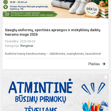
Išaugtų uniformų, sportinės aprangos ir mokyklinių daiktų
tvarumo mugė 2026
Paskelbta: 2026-08-04
Kategorija:
Renginiai
Kurkime tvarią bendruomenę – dalinkimės, mainykimės, tausokime!
Plačiau
A
b
p
t
2