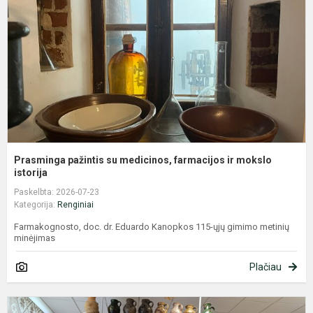
m
f
ir
m
is
Prasminga pažintis su medicinos, farmacijos ir mokslo
istorija
Paskelbta: 2026-07-23
Kategorija:
Renginiai
Farmakognosto, doc. dr. Eduardo Kanopkos 115-ųjų gimimo metinių
minėjimas
Plačiau
P