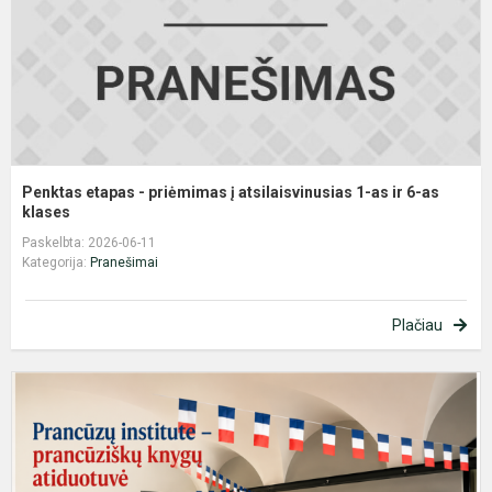
a
1
a
ir
6
as
Penktas etapas - priėmimas į atsilaisvinusias 1-as ir 6-as
klases
Paskelbta: 2026-06-11
Kategorija:
Pranešimai
Plačiau
P
i
–
p
k