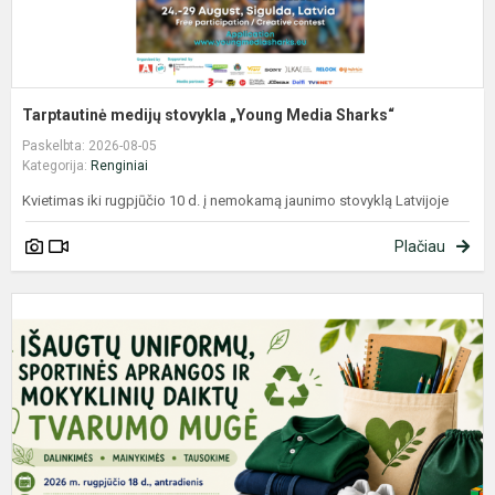
Tarptautinė medijų stovykla „Young Media Sharks“
Paskelbta: 2026-08-05
Kategorija:
Renginiai
Kvietimas iki rugpjūčio 10 d. į nemokamą jaunimo stovyklą Latvijoje
Plačiau
I
u
s
a
ir
m
d
t..