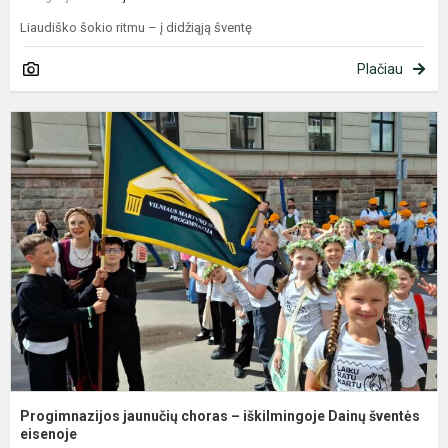
Liaudiško šokio ritmu – į didžiąją šventę
Plačiau
P
j
c
–
i
D
š
Progimnazijos jaunučių choras – iškilmingoje Dainų šventės
eisenoje