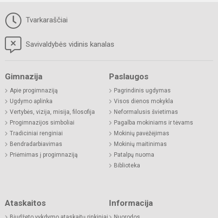
Tvarkaraščiai
Savivaldybės vidinis kanalas
Gimnazija
Paslaugos
Apie progimnaziją
Pagrindinis ugdymas
Ugdymo aplinka
Visos dienos mokykla
Vertybės, vizija, misija, filosofija
Neformalusis švietimas
Progimnazijos simboliai
Pagalba mokiniams ir tėvams
Tradiciniai renginiai
Mokinių pavėžėjimas
Bendradarbiavimas
Mokinių maitinimas
Priėmimas į progimnaziją
Patalpų nuoma
Biblioteka
Ataskaitos
Informacija
Biudžeto vykdymo ataskaitų rinkiniai
Nuorodos