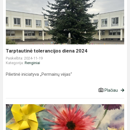
Tarptautinė
tolerancijos
diena
2024
Tarptautinė tolerancijos diena 2024
Paskelbta: 2024-11-19
Kategorija:
Renginiai
Pilietinė iniciatyva „Permainų vėjas“
Plačiau
PARODA
,,PERMAINŲ
VĖJAS
2024"