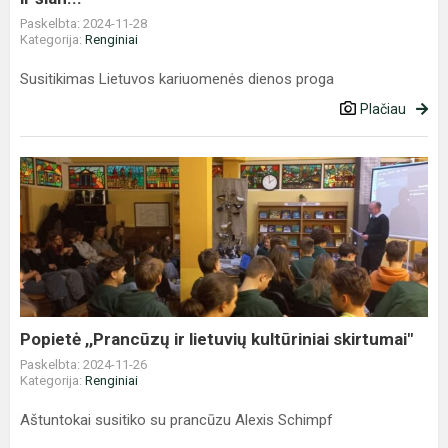
Paskelbta: 2024-11-28
Kategorija:
Renginiai
Susitikimas Lietuvos kariuomenės dienos proga
Plačiau
Popietė
,,Prancūzų
ir
lietuvių
kultūriniai
skirtumai"
Popietė ,,Prancūzų ir lietuvių kultūriniai skirtumai"
Paskelbta: 2024-11-26
Kategorija:
Renginiai
Aštuntokai susitiko su prancūzu Alexis Schimpf