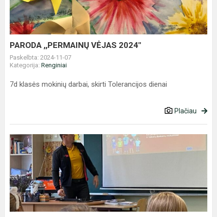
PARODA ,,PERMAINŲ VĖJAS 2024"
Paskelbta: 2024-11-07
Kategorija:
Renginiai
7d klasės mokinių darbai, skirti Tolerancijos dienai
Plačiau
,,Pirmas
kodas
-
ne
monas!"