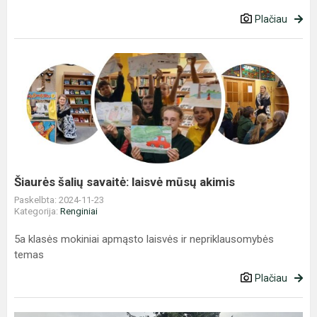
Plačiau
Šiaurės
šalių
savaitė:
laisvė
mūsų
akimis
Šiaurės šalių savaitė: laisvė mūsų akimis
Paskelbta: 2024-11-23
Kategorija:
Renginiai
5a klasės mokiniai apmąsto laisvės ir nepriklausomybės
temas
Plačiau