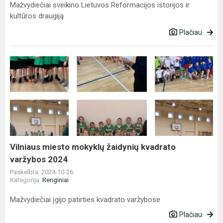
Mažvydiečiai sveikino Lietuvos Reformacijos istorijos ir
kultūros draugiją
Plačiau
Vilniaus
miesto
mokyklų
žaidynių
kvadrato
varžybos
2024
Vilniaus miesto mokyklų žaidynių kvadrato
varžybos 2024
Paskelbta: 2024-10-26
Kategorija:
Renginiai
Mažvydiečiai įgijo patirties kvadrato varžybose
Plačiau