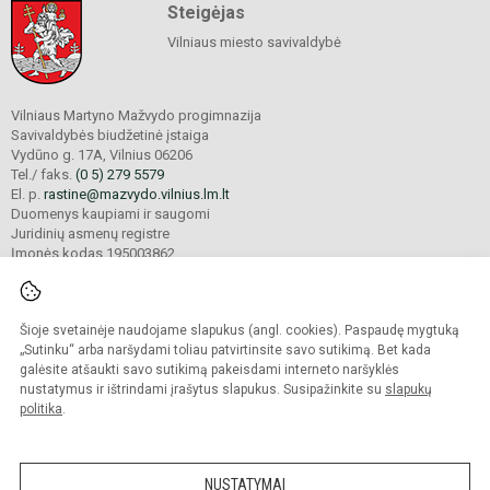
Steigėjas
Vilniaus miesto savivaldybė
Vilniaus Martyno Mažvydo progimnazija
Savivaldybės biudžetinė įstaiga
Vydūno g. 17A, Vilnius 06206
Tel./ faks.
(0 5) 279 5579
El. p.
rastine@mazvydo.vilnius.lm.lt
Duomenys kaupiami ir saugomi
Juridinių asmenų registre
Įmonės kodas 195003862
Šioje svetainėje naudojame slapukus (angl. cookies). Paspaudę mygtuką
© 2022. Vilniaus Martyno Mažvydo progimnazija. Visos teisės saugomos.
Kopijuoti turinį be raštiško įstaigos administracijos sutikimo griežtai draudžiama.
„Sutinku“ arba naršydami toliau patvirtinsite savo sutikimą. Bet kada
galėsite atšaukti savo sutikimą pakeisdami interneto naršyklės
Prieinamumo paraiška
Slapukų valdymas
nustatymus ir ištrindami įrašytus slapukus. Susipažinkite su
slapukų
politika
.
Sumanus būdas atnaujinti
mokyklos interneto
svetainę
NUSTATYMAI