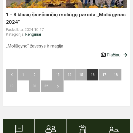
paroda
,,Moliūgynas
1 - 8 klasių šviečiančių moliūgų paroda ,,Moliūgynas
2024"
2024"
Paskelbta: 2024-10-17
Kategorija:
Renginiai
,,Moliūgyno" žavesys ir magija
Plačiau
1
2
...
13
14
15
16
17
18
19
...
31
32