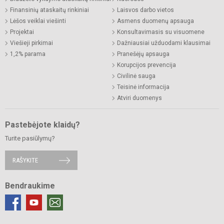
Finansinių ataskaitų rinkiniai
Laisvos darbo vietos
Lėšos veiklai viešinti
Asmens duomenų apsauga
Projektai
Konsultavimasis su visuomene
Viešieji pirkimai
Dažniausiai užduodami klausimai
1,2% parama
Pranešėjų apsauga
Korupcijos prevencija
Civilinė sauga
Teisinė informacija
Atviri duomenys
Pastebėjote klaidų?
Turite pasiūlymų?
RAŠYKITE
Bendraukime