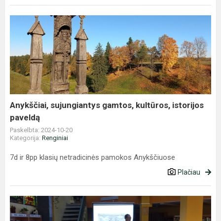
Anykščiai,
sujungiantys
gamtos,
kultūros,
istorijos
paveldą
Anykščiai, sujungiantys gamtos, kultūros, istorijos
paveldą
Paskelbta: 2024-10-20
Kategorija:
Renginiai
7d ir 8pp klasių netradicinės pamokos Anykščiuose
Plačiau
Susitikimas
su