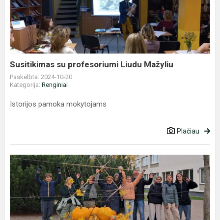
profesoriumi
Liudu
Mažyliu
Susitikimas su profesoriumi Liudu Mažyliu
Paskelbta: 2024-10-20
Kategorija:
Renginiai
Istorijos pamoka mokytojams
Plačiau
1
-
8
klasių
šviečiančių
moliūgų