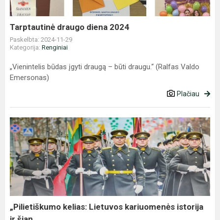
Tarptautinė draugo diena 2024
Paskelbta: 2024-11-29
Kategorija:
Renginiai
„Vienintelis būdas įgyti draugą – būti draugu.“ (Ralfas Valdo
Emersonas)
Plačiau
„Pilietiškumo
kelias:
Lietuvos
kariuomenės
istorija
ir
šian...
„Pilietiškumo kelias: Lietuvos kariuomenės istorija
ir šian...