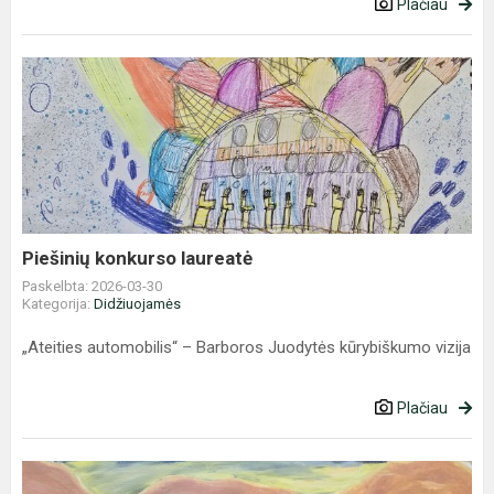
Plačiau
Piešinių
konkurso
laureatė
Piešinių konkurso laureatė
Paskelbta: 2026-03-30
Kategorija:
Didžiuojamės
„Ateities automobilis“ – Barboros Juodytės kūrybiškumo vizija
Plačiau
Kelionė