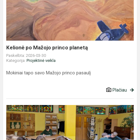
po
Mažojo
princo
planetą
Kelionė po Mažojo princo planetą
Paskelbta: 2026-03-30
Kategorija:
Projektinė veikla
Mokiniai tapo savo Mažojo princo pasaulį
Plačiau
Nacionalinis
diktantas
2026