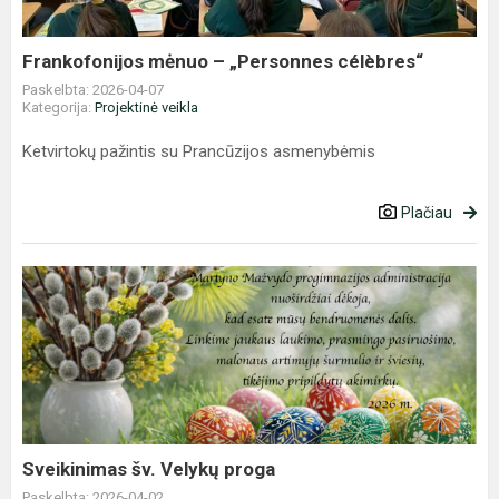
Frankofonijos mėnuo – „Personnes célèbres“
Paskelbta: 2026-04-07
Kategorija:
Projektinė veikla
Ketvirtokų pažintis su Prancūzijos asmenybėmis
Plačiau
Sveikinimas
šv.
Velykų
proga
Sveikinimas šv. Velykų proga
Paskelbta: 2026-04-02