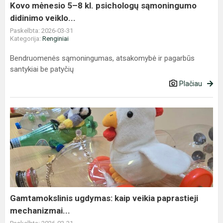
didinimo
Kovo mėnesio 5–8 kl. psichologų sąmoningumo
veiklo...
didinimo veiklo...
Paskelbta: 2026-03-31
Kategorija:
Renginiai
Bendruomenės sąmoningumas, atsakomybė ir pagarbūs
santykiai be patyčių
Plačiau
Gamtamokslinis
ugdymas:
kaip
veikia
paprastieji
mechanizmai...
Gamtamokslinis ugdymas: kaip veikia paprastieji
mechanizmai...