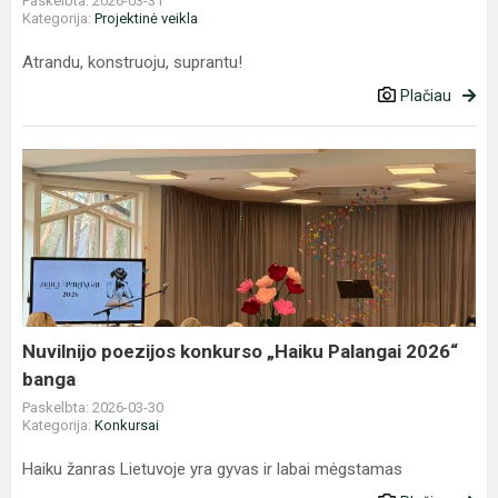
Paskelbta: 2026-03-31
Kategorija:
Projektinė veikla
Atrandu, konstruoju, suprantu!
Plačiau
Nuvilnijo
poezijos
konkurso
„Haiku
Palangai
2026“
banga
Nuvilnijo poezijos konkurso „Haiku Palangai 2026“
banga
Paskelbta: 2026-03-30
Kategorija:
Konkursai
Haiku žanras Lietuvoje yra gyvas ir labai mėgstamas