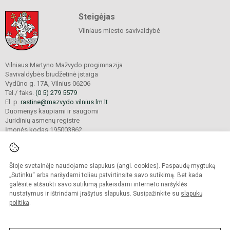
Steigėjas
Vilniaus miesto savivaldybė
Vilniaus Martyno Mažvydo progimnazija
Savivaldybės biudžetinė įstaiga
Vydūno g. 17A, Vilnius 06206
Tel./ faks.
(0 5) 279 5579
El. p.
rastine@mazvydo.vilnius.lm.lt
Duomenys kaupiami ir saugomi
Juridinių asmenų registre
Įmonės kodas 195003862
Šioje svetainėje naudojame slapukus (angl. cookies). Paspaudę mygtuką
© 2022. Vilniaus Martyno Mažvydo progimnazija. Visos teisės saugomos.
Kopijuoti turinį be raštiško įstaigos administracijos sutikimo griežtai draudžiama.
„Sutinku“ arba naršydami toliau patvirtinsite savo sutikimą. Bet kada
galėsite atšaukti savo sutikimą pakeisdami interneto naršyklės
Prieinamumo paraiška
Slapukų valdymas
nustatymus ir ištrindami įrašytus slapukus. Susipažinkite su
slapukų
politika
.
Sumanus būdas atnaujinti
mokyklos interneto
svetainę