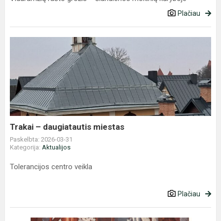
Plačiau
Trakai
–
daugiatautis
miestas
Trakai – daugiatautis miestas
Paskelbta: 2026-03-31
Kategorija:
Aktualijos
Tolerancijos centro veikla
Plačiau