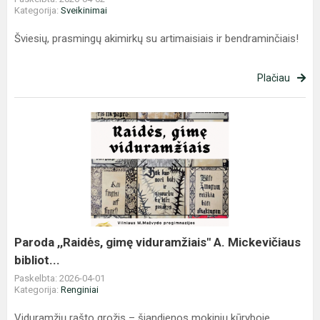
Kategorija:
Sveikinimai
Šviesių, prasmingų akimirkų su artimaisiais ir bendraminčiais!
Plačiau
Paroda
,,Raidės,
gimę
viduramžiais"
A.
Mickevičiaus
bibliot...
Paroda ,,Raidės, gimę viduramžiais" A. Mickevičiaus
bibliot...
Paskelbta: 2026-04-01
Kategorija:
Renginiai
Viduramžių rašto grožis – šiandienos mokinių kūryboje