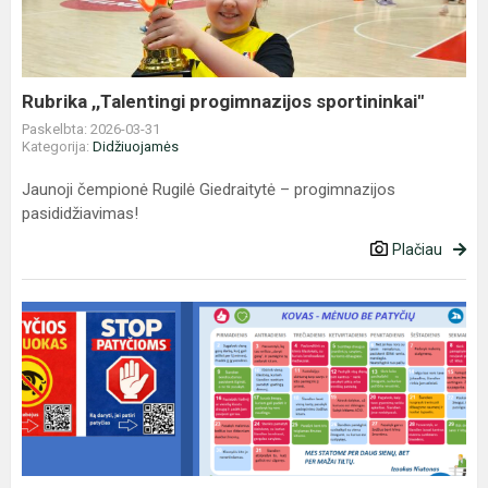
Rubrika ,,Talentingi progimnazijos sportininkai"
Paskelbta: 2026-03-31
Kategorija:
Didžiuojamės
Jaunoji čempionė Rugilė Giedraitytė – progimnazijos
pasididžiavimas!
Plačiau
Kovo
mėnesio
5–
8
kl.
psichologų
sąmoningumo