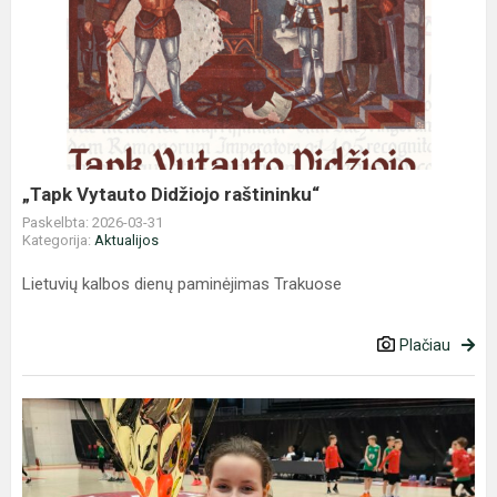
„Tapk
Vytauto
Didžiojo
raštininku“
„Tapk Vytauto Didžiojo raštininku“
Paskelbta: 2026-03-31
Kategorija:
Aktualijos
Lietuvių kalbos dienų paminėjimas Trakuose
Plačiau
Rubrika
,,Talentingi
progimnazijos
sportininkai"