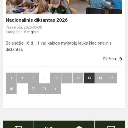
Nacionalinis diktantas 2026
Paskelbta: 2026-03-30
Kategorija:
Renginiai
Balandžio 16 d. 11 val. kalbos mylėtojų lauks Nacionalinis
diktantas
Plačiau
1
2
...
10
11
12
13
14
15
16
...
20
21