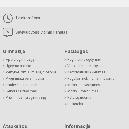
Tvarkaraščiai
Savivaldybės vidinis kanalas
Gimnazija
Paslaugos
Apie progimnaziją
Pagrindinis ugdymas
Ugdymo aplinka
Visos dienos mokykla
Vertybės, vizija, misija, filosofija
Neformalusis švietimas
Progimnazijos simboliai
Pagalba mokiniams ir tėvams
Tradiciniai renginiai
Mokinių pavėžėjimas
Bendradarbiavimas
Mokinių maitinimas
Priėmimas į progimnaziją
Patalpų nuoma
Biblioteka
Ataskaitos
Informacija