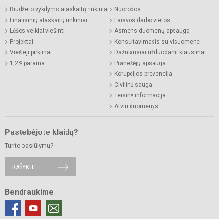
Biudžeto vykdymo ataskaitų rinkiniai
Nuorodos
Finansinių ataskaitų rinkiniai
Laisvos darbo vietos
Lėšos veiklai viešinti
Asmens duomenų apsauga
Projektai
Konsultavimasis su visuomene
Viešieji pirkimai
Dažniausiai užduodami klausimai
1,2% parama
Pranešėjų apsauga
Korupcijos prevencija
Civilinė sauga
Teisinė informacija
Atviri duomenys
Pastebėjote klaidų?
Turite pasiūlymų?
RAŠYKITE
Bendraukime