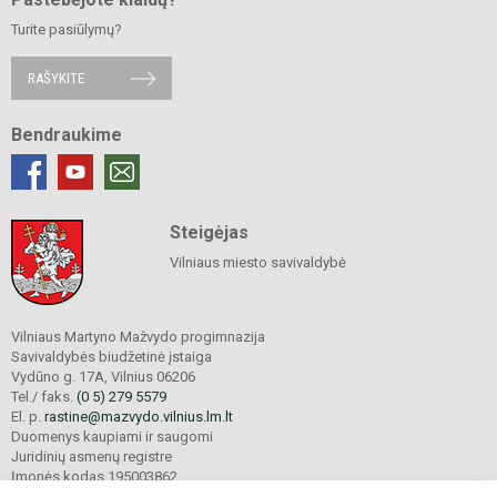
Turite pasiūlymų?
RAŠYKITE
Bendraukime
Steigėjas
Vilniaus miesto savivaldybė
Vilniaus Martyno Mažvydo progimnazija
Savivaldybės biudžetinė įstaiga
Vydūno g. 17A, Vilnius 06206
Tel./ faks.
(0 5) 279 5579
El. p.
rastine@mazvydo.vilnius.lm.lt
Duomenys kaupiami ir saugomi
Juridinių asmenų registre
Įmonės kodas 195003862