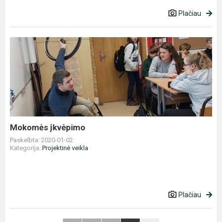
Plačiau
Mokomės
įkvėpimo
Mokomės įkvėpimo
Paskelbta: 2020-01-02
Kategorija:
Projektinė veikla
Plačiau