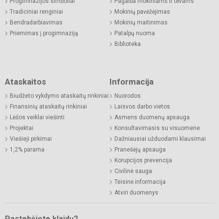
Progimnazijos simboliai
Pagalba mokiniams ir tėvams
Tradiciniai renginiai
Mokinių pavėžėjimas
Bendradarbiavimas
Mokinių maitinimas
Priėmimas į progimnaziją
Patalpų nuoma
Biblioteka
Ataskaitos
Informacija
Biudžeto vykdymo ataskaitų rinkiniai
Nuorodos
Finansinių ataskaitų rinkiniai
Laisvos darbo vietos
Lėšos veiklai viešinti
Asmens duomenų apsauga
Projektai
Konsultavimasis su visuomene
Viešieji pirkimai
Dažniausiai užduodami klausimai
1,2% parama
Pranešėjų apsauga
Korupcijos prevencija
Civilinė sauga
Teisinė informacija
Atviri duomenys
Pastebėjote klaidų?