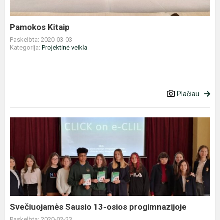
Pamokos Kitaip
Paskelbta: 2020-03-03
Kategorija:
Projektinė veikla
Plačiau
Svečiuojamės
Sausio
13-
osios
progimnazijoje
Svečiuojamės Sausio 13-osios progimnazijoje
Paskelbta: 2020-02-23