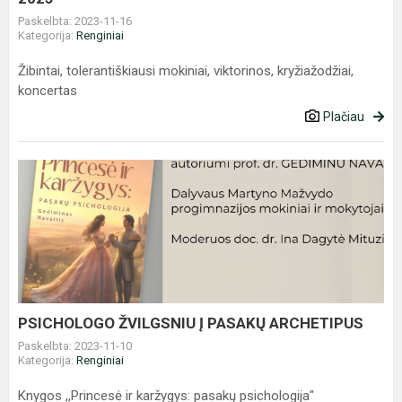
Paskelbta: 2023-11-16
Kategorija:
Renginiai
Žibintai, tolerantiškiausi mokiniai, viktorinos, kryžiažodžiai,
koncertas
Plačiau
PSICHOLOGO
ŽVILGSNIU
Į
PASAKŲ
ARCHETIPUS
PSICHOLOGO ŽVILGSNIU Į PASAKŲ ARCHETIPUS
Paskelbta: 2023-11-10
Kategorija:
Renginiai
Knygos ,,Princesė ir karžygys: pasakų psichologija"