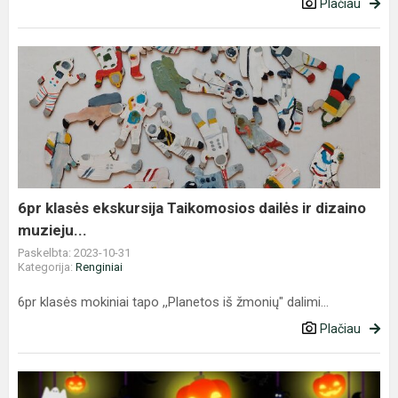
Plačiau
6pr
klasės
ekskursija
Taikomosios
dailės
ir
dizaino
muzieju...
6pr klasės ekskursija Taikomosios dailės ir dizaino
muzieju...
Paskelbta: 2023-10-31
Kategorija:
Renginiai
6pr klasės mokiniai tapo ,,Planetos iš žmonių" dalimi...
Plačiau
Helovyno