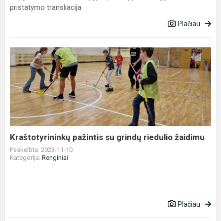
pristatymo transliacija
Plačiau
Kraštotyrininkų
pažintis
su
grindų
riedulio
žaidimu
Kraštotyrininkų pažintis su grindų riedulio žaidimu
Paskelbta: 2023-11-10
Kategorija:
Renginiai
Plačiau