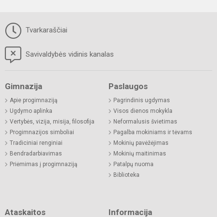
Tvarkaraščiai
Savivaldybės vidinis kanalas
Gimnazija
Paslaugos
Apie progimnaziją
Pagrindinis ugdymas
Ugdymo aplinka
Visos dienos mokykla
Vertybės, vizija, misija, filosofija
Neformalusis švietimas
Progimnazijos simboliai
Pagalba mokiniams ir tėvams
Tradiciniai renginiai
Mokinių pavėžėjimas
Bendradarbiavimas
Mokinių maitinimas
Priėmimas į progimnaziją
Patalpų nuoma
Biblioteka
Ataskaitos
Informacija