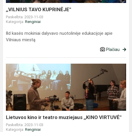
,,VILNIUS TAVO KUPRINĖJE"
Paskelbta: 2023-11-03
Kategorija:
Renginiai
8d kasės mokiniai dalyvavo nuotolinėje edukacijoje apie
Vilniaus miestą
Plačiau
Lietuvos
kino
ir
teatro
muziejaus
,,KINO
VIRTUVĖ"
Lietuvos kino ir teatro muziejaus ,,KINO VIRTUVĖ"
Paskelbta: 2023-11-03
Kategorija:
Renginiai