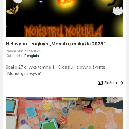
renginys
„Monstrų
mokykla
2023“
Helovyno renginys „Monstrų mokykla 2023“
Paskelbta: 2023-10-20
Kategorija:
Renginiai
Spalio 27 d. vyks teminė 1 - 8 klasių Helovyno šventė
,,Monstrų mokykla"
Plačiau
TARPTAUTINĖ
ŠIUOLAIKINIO
MENO
MUGĖ
ArtVilnius'23