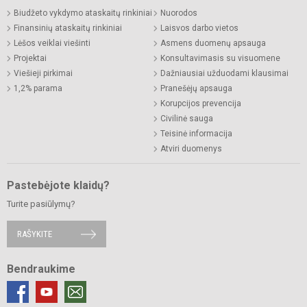
Biudžeto vykdymo ataskaitų rinkiniai
Nuorodos
Finansinių ataskaitų rinkiniai
Laisvos darbo vietos
Lėšos veiklai viešinti
Asmens duomenų apsauga
Projektai
Konsultavimasis su visuomene
Viešieji pirkimai
Dažniausiai užduodami klausimai
1,2% parama
Pranešėjų apsauga
Korupcijos prevencija
Civilinė sauga
Teisinė informacija
Atviri duomenys
Pastebėjote klaidų?
Turite pasiūlymų?
RAŠYKITE
Bendraukime