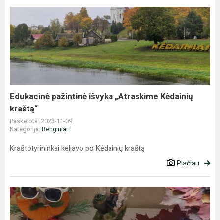
Edukacinė
pažintinė
išvyka
„Atraskime
Kėdainių
kraštą“
Edukacinė pažintinė išvyka „Atraskime Kėdainių
kraštą“
Paskelbta: 2023-11-09
Kategorija:
Renginiai
Kraštotyrininkai keliavo po Kėdainių kraštą
Plačiau
Rudenėlio
šventė
2023