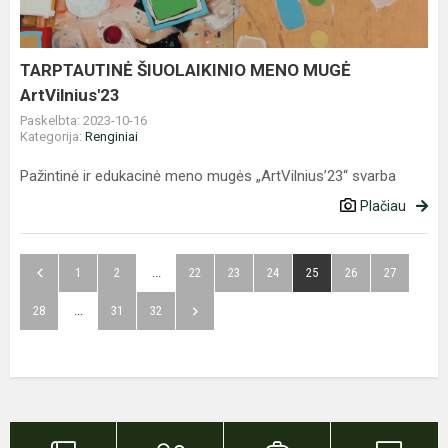
TARPTAUTINĖ ŠIUOLAIKINIO MENO MUGĖ
ArtVilnius'23
Paskelbta: 2023-10-16
Kategorija:
Renginiai
Pažintinė ir edukacinė meno mugės „ArtVilnius’23“ svarba
Plačiau
1
2
...
22
23
24
25
26
27
28
...
31
32