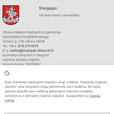
Steigėjas
Vilniaus miesto savivaldybė
Vilniaus Martyno Mažvydo progimnazija
Savivaldybės biudžetinė įstaiga
Vydūno g. 17A, Vilnius 06206
Tel./ faks.
(0 5) 279 5579
El. p.
rastine@mazvydo.vilnius.lm.lt
Duomenys kaupiami ir saugomi
Juridinių asmenų registre
Įmonės kodas 195003862
Šioje svetainėje naudojame slapukus (angl. cookies). Paspaudę mygtuką
© 2022. Vilniaus Martyno Mažvydo progimnazija. Visos teisės saugomos.
Kopijuoti turinį be raštiško įstaigos administracijos sutikimo griežtai draudžiama.
„Sutinku“ arba naršydami toliau patvirtinsite savo sutikimą. Bet kada
galėsite atšaukti savo sutikimą pakeisdami interneto naršyklės
Prieinamumo paraiška
Slapukų valdymas
nustatymus ir ištrindami įrašytus slapukus. Susipažinkite su
slapukų
politika
.
Sumanus būdas atnaujinti
mokyklos interneto
svetainę