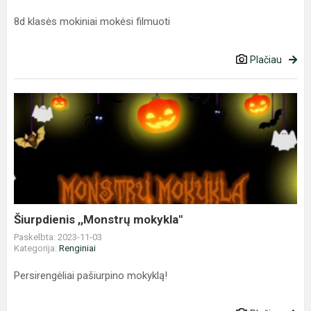
8d klasės mokiniai mokėsi filmuoti
Plačiau
Šiurpdienis
,,Monstrų
mokykla"
Šiurpdienis ,,Monstrų mokykla"
Paskelbta: 2023-11-03
Kategorija:
Renginiai
Persirengėliai pašiurpino mokyklą!